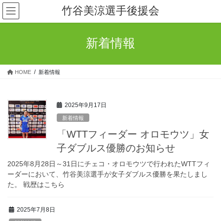
コ
ナ
竹谷美涼選手後援会
ン
ビ
テ
ゲ
ン
ー
新着情報
ツ
シ
へ
ョ
ス
ン
HOME
新着情報
キ
に
ッ
移
プ
動
2025年9月17日
新着情報
「WTTフィーダー オロモウツ」女
子ダブルス優勝のお知らせ
2025年8月28日～31日にチェコ・オロモウツで行われたWTTフィ
ーダーにおいて、竹谷美涼選手が女子ダブルス優勝を果たしまし
た。 戦歴はこちら
2025年7月8日